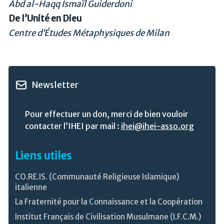
Abd al-Haqq Ismaïl Guiderdoni
De l’Unité en Dieu
Centre d’Études Métaphysiques de Milan
Newsletter
Donation
Pour effectuer un don, merci de bien vouloir
contacter l’IHEI par mail :
ihei@ihei-asso.org
Liens utiles
CO.RE.IS. (Communauté Religieuse Islamique)
italienne
La Fraternité pour la Connaissance et la Coopération
Institut Français de Civilisation Musulmane (I.F.C.M.)